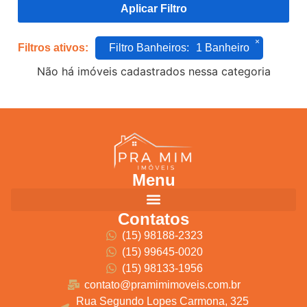
Aplicar Filtro
×
Filtros ativos:
Filtro Banheiros
:
1 Banheiro
Não há imóveis cadastrados nessa categoria
Menu
Contatos
(15) 98188-2323
(15) 99645-0020
(15) 98133-1956
contato@pramimimoveis.com.br
Rua Segundo Lopes Carmona, 325