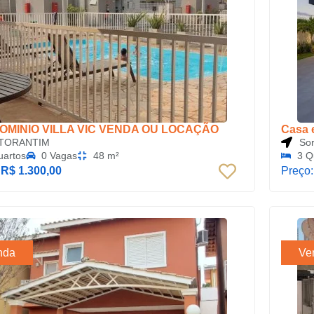
MINIO VILLA VIC VENDA OU LOCAÇÃO
Casa 
TORANTIM
So
uartos
0 Vagas
48 m²
3 Q
:
R$ 1.300,00
Preço
nda
Ve