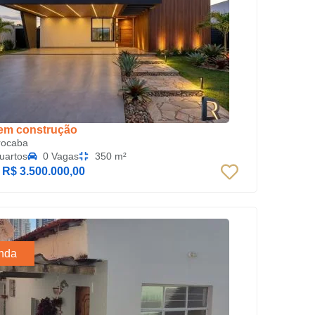
em construção
rocaba
uartos
0 Vagas
350 m²
:
R$ 3.500.000,00
nda