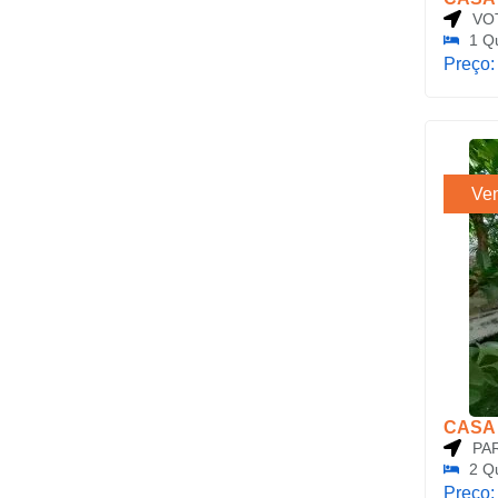
VO
1 Q
Preço
Ve
CASA
PA
2 Q
Preço