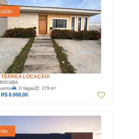
cação
 TÉRREA LOCAÇÃO!
ROCABA
uartos
0 Vagas
279 m²
:
R$ 8.000,00
nda