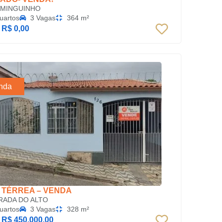
MINGUINHO
uartos
3 Vagas
364 m²
:
R$ 0,00
nda
 TÉRREA – VENDA
RADA DO ALTO
uartos
3 Vagas
328 m²
:
R$ 450.000,00