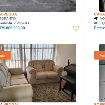
 A VENDA
CASA
TORANTIM
VO
uartos
2 Vagas
2 Q
:
R$ 600.000,00
Preço
nda
Ve
A VENDA!
SOBR