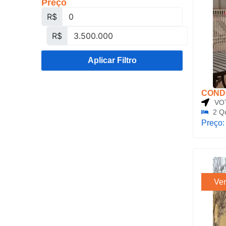
Preço
R$
R$
Aplicar Filtro
CONDO
VO
2 Q
Preço
Ve