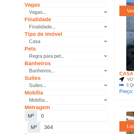
Vagas
Ve
Finalidade
Tipo de Imóvel
Pets
Banheiros
CASA 
Suítes
VO
3 Q
Preço
Mobília
Metragem
M²
Lo
M²