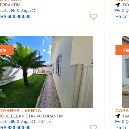
TORANTIM
DO
uartos
0 Vagas
3 Q
:
R$ 600.000,00
Preço
nda
Ve
 TÉRREA – VENDA
CASA
RQUE BELA VISTA - VOTORANTIM
PA
uartos
3 Vagas
287 m²
3 Q
:
R$ 620.000,00
Preço