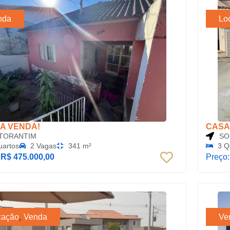
nda
Lo
A VENDA!
CASA
TORANTIM
SO
uartos
2 Vagas
341 m²
3 Q
:
R$ 475.000,00
Preço
,
cação
Venda
Ve