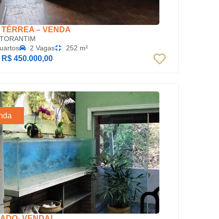
 TÉRREA – VENDA
TORANTIM
uartos
2 Vagas
252 m²
:
R$ 450.000,00
nda
ADO- VENDA!