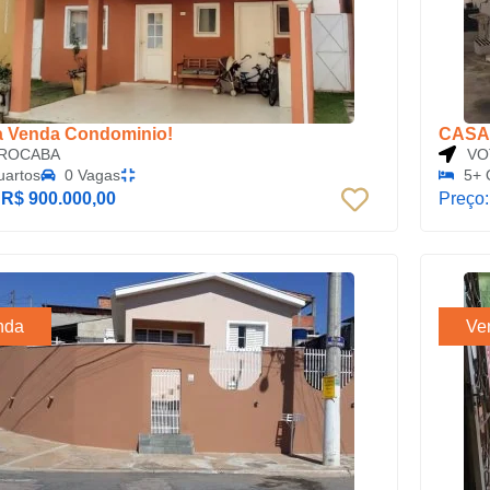
a Venda Condominio!
CASA
ROCABA
VO
uartos
0 Vagas
5+ 
:
R$ 900.000,00
Preço
nda
Ve