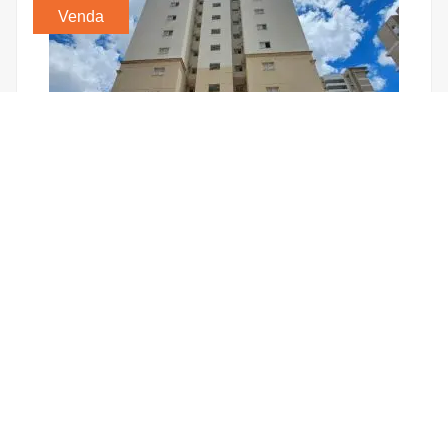
Venda
Apartamento no Campolim
Condomínio Barão Do Iguatemi, Campolim - Sorocaba
3 Quartos
2 Vagas
67 m²
Preço:
R$ 549.000,00
Locação