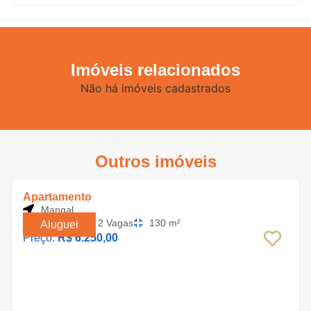
Imóveis relacionados
Não há imóveis cadastrados
Outros imóveis
Apartamento
Mangal
3 Quartos
2 Vagas
130 m²
Aluguel
Preço:
R$ 6.250,00