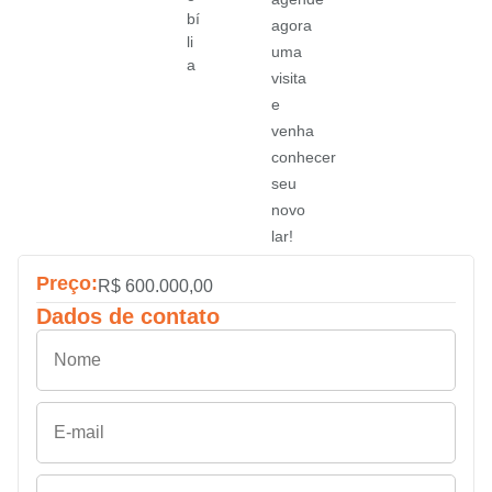
bí
agora
li
uma
a
visita
e
venha
conhecer
seu
novo
lar!
Preço:
R$ 600.000,00
Dados de contato