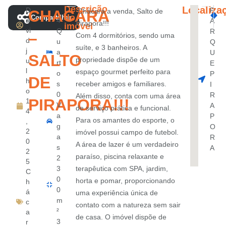
Descrição
Localiza
D
P
CHACARA
Chácara a venda, Salto de
PRÓXI
do
Compartilhar
a
4
A
APARTA
Pirapora!!!
imóvel
vi
Q
R
–
Com 4 dormitórios, sendo uma
d
u
Q
suíte, e 3 banheiros. A
j
a
U
SALTO
propriedade dispõe de um
u
rt
E
l
espaço gourmet perfeito para
o
P
DE
h
s
receber amigos e familiares.
I
o
0
R
Além disso, conta com uma área
PIRAPORA!!!
1
V
A
de serviço prática e funcional.
4
a
P
Para os amantes do esporte, o
,
g
O
2
imóvel possui campo de futebol.
a
R
0
A área de lazer é um verdadeiro
s
A
2
paraíso, piscina relaxante e
2
5
3
terapêutica com SPA, jardim,
C
0
horta e pomar, proporcionando
h
0
á
uma experiência única de
m
c
contato com a natureza sem sair
²
a
de casa. O imóvel dispõe de
3
r