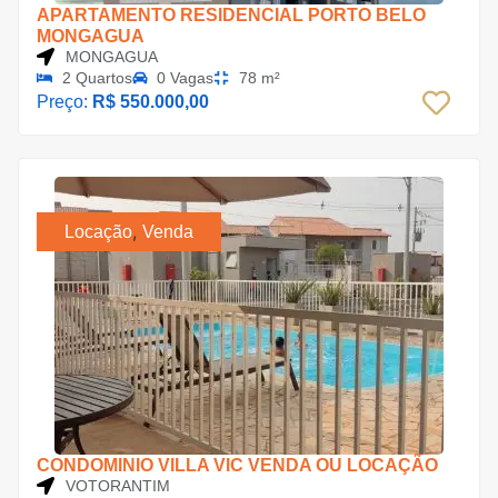
APARTAMENTO RESIDENCIAL PORTO BELO
MONGAGUA
MONGAGUA
2 Quartos
0 Vagas
78 m²
Preço:
R$ 550.000,00
,
Locação
Venda
CONDOMINIO VILLA VIC VENDA OU LOCAÇÃO
VOTORANTIM