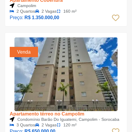
Apartamento Cobertura
Campolim
2 Quartos
2 Vagas
160 m²
Preço:
R$ 1.350.000,00
Venda
Apartamento térreo no Campolim
Condomínio Barão Do Iguatemi, Campolim - Sorocaba
3 Quartos
2 Vagas
120 m²
Preço:
R$ 650.000,00