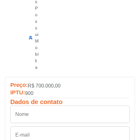
s
P
o
s
s
ui
M
o
bí
li
a
Preço:
R$ 700.000,00
IPTU:
900
Dados de contato