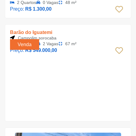
2 Quartos
0 Vagas
48 m²
Preço:
R$ 1.300,00
Barão do Iguatemi
Campolim sorocaba
3 Quartos
2 Vagas
67 m²
Venda
Preço:
R$ 549.000,00