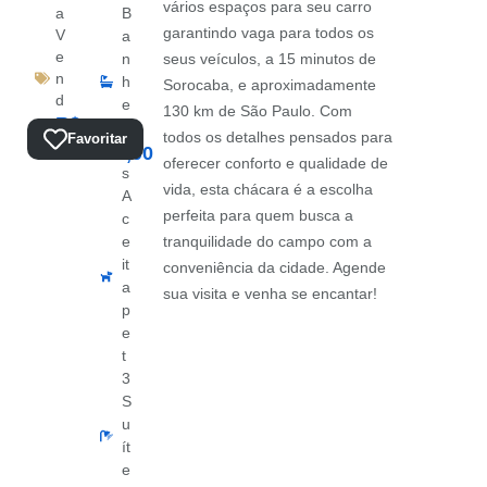
vários espaços para seu carro
a
B
garantindo vaga para todos os
V
a
e
n
seus veículos, a 15 minutos de
n
h
Sorocaba, e aproximadamente
d
e
130 km de São Paulo. Com
R$
a
ir
Total:
todos os detalhes pensados para
Favoritar
o
700.000,00
oferecer conforto e qualidade de
s
vida, esta chácara é a escolha
A
perfeita para quem busca a
c
e
tranquilidade do campo com a
it
conveniência da cidade. Agende
a
sua visita e venha se encantar!
p
e
t
3
S
u
ít
e