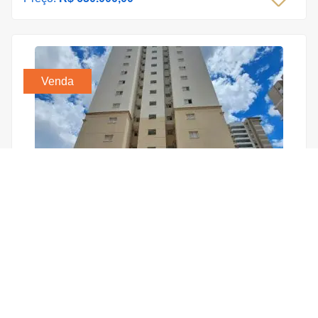
Venda
Apartamento no Campolim
Condomínio Barão Do Iguatemi, Campolim - Sorocaba
3 Quartos
2 Vagas
67 m²
Preço:
R$ 549.000,00