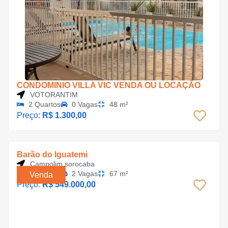
CONDOMINIO VILLA VIC VENDA OU LOCAÇÃO
VOTORANTIM
2 Quartos
0 Vagas
48 m²
Preço:
R$ 1.300,00
Barão do Iguatemi
Campolim sorocaba
3 Quartos
2 Vagas
67 m²
Venda
Preço:
R$ 549.000,00