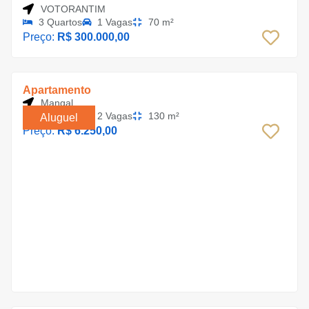
VOTORANTIM
3 Quartos
1 Vagas
70 m²
Preço:
R$ 300.000,00
Apartamento
Mangal
3 Quartos
2 Vagas
130 m²
Aluguel
Preço:
R$ 6.250,00