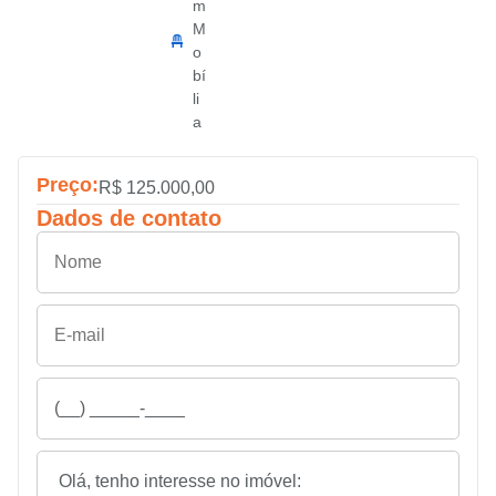
m
M
o
bí
li
a
Preço:
R$ 125.000,00
Dados de contato