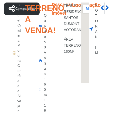
Descrição
Localização
Is
V
TERRENO
TERRENO
PRÓXI
AN
do
Compartilhar
a
1
O
CASA TÉ
PRE
RESIDENCIAL
imóvel
b
Q
T
A
SANTOS
el
u
O
DUMONT
Cr
a
R
VENDA!
VOTORANTIM!
ist
rt
A
in
o
N
ÁREA
a
s
T
M
TERRENO
0
I
or
160M²
V
M
ei
a
ra
g
C
a
or
s
rê
1
a
6
d
0
a
m
Sil
²
va
1
ja
B
n